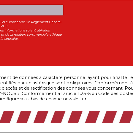
le loi européenne : le Règlement Général
GPD) :
s informations soient utilisées
et de la relation commerciale éthique
le souhaite.
ent de données à caractère personnel ayant pour finalité l’e
ntifiés par un astérisque sont obligatoires. Conformément à la
oit d’accès et de rectification des données vous concernant. 
-NOUS ». Conformément à l’article L.34-5 du Code des post
rire figurera au bas de chaque newsletter.