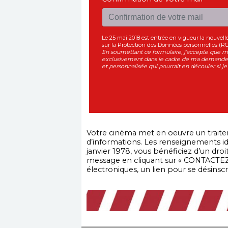
Le 25 mai 2018 est entrée en vigueur la nouvel
sur la Protection des Données personnelles (R
En soumettant ce formulaire, j’accepte que me
exclusivement dans le cadre de ma demande 
et personnalisée qui pourrait en découler si je 
Votre cinéma met en oeuvre un traitem
d’informations. Les renseignements ide
janvier 1978, vous bénéficiez d’un dr
message en cliquant sur « CONTACTEZ
électroniques, un lien pour se désinsc