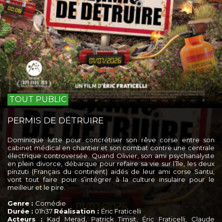
TOUT PUBLIC
PERMIS DE DÉTRUIRE
Dominique lutte pour concrétiser son rêve corse entre son
cabinet médical en chantier et son combat contre une centrale
électrique controversée. Quand Olivier, son ami psychanalyste
en plein divorce, débarque pour refaire sa vie sur l’île, les deux
pinzuti (Français du continent) aidés de leur ami corse Santu,
vont tout faire pour s’intégrer à la culture insulaire pour le
meilleur et le pire.
Genre :
Comédie
Durée :
01h37
Réalisation :
Éric Fraticelli
Acteurs :
Kad Merad, Patrick Timsit, Éric Fraticelli, Claude