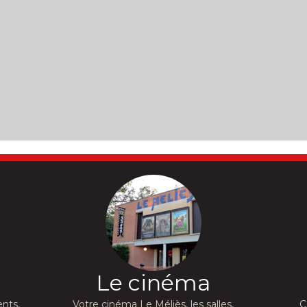
Le cinéma
nts,
Votre cinéma Le Méliès, les salles,
C