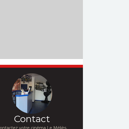
Contact
ontactez votre cinéma Le Méliès,