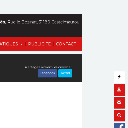
ès,
Rue le Bezinat, 31180 Castelmaurou
|
|
RATIQUES
PUBLICITE
CONTACT
Partagez vos envies cinéma :
Facebook
Twitter