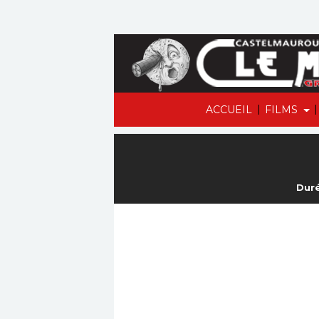
|
|
ACCUEIL
FILMS
Duré