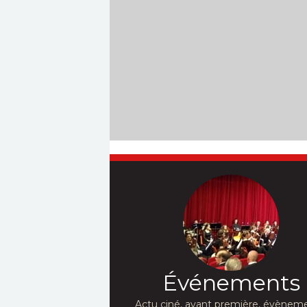
Événements
Actu ciné, avant première, évèneme