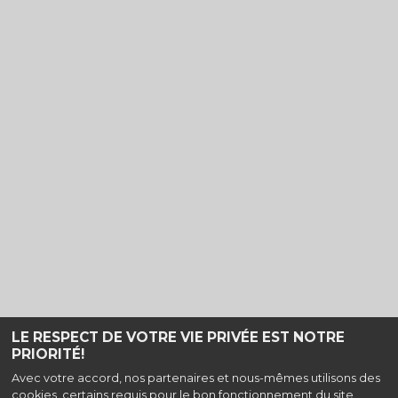
LE RESPECT DE VOTRE VIE PRIVÉE EST NOTRE
PRIORITÉ!
Avec votre accord, nos partenaires et nous-mêmes utilisons des
cookies, certains requis pour le bon fonctionnement du site,
Haut de page